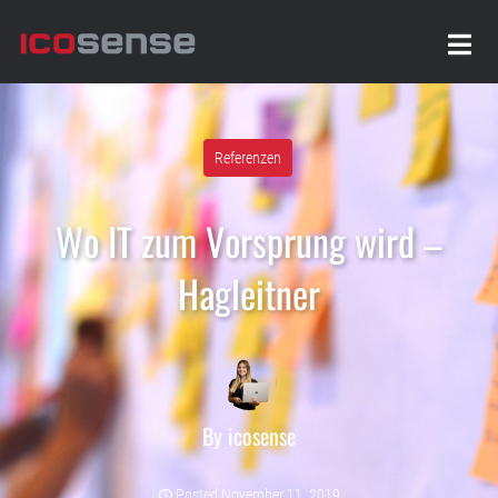
Referenzen
Wo IT zum Vorsprung wird –
Hagleitner
By
icosense
Posted
November 11, 2019