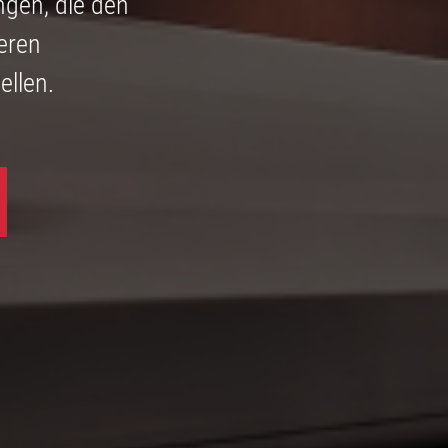
ngen, die den
eren
ellen.