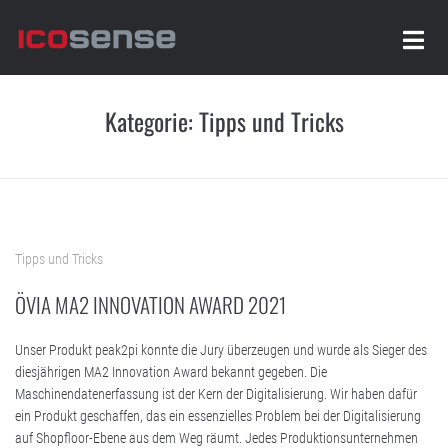
Kategorie:
Tipps und Tricks
Tipps und Tricks
ÖVIA MA2 INNOVATION AWARD 2021
Unser Produkt peak2pi konnte die Jury überzeugen und wurde als Sieger des
diesjährigen MA2 Innovation Award bekannt gegeben. Die
Maschinendatenerfassung ist der Kern der Digitalisierung. Wir haben dafür
ein Produkt geschaffen, das ein essenzielles Problem bei der Digitalisierung
auf Shopfloor-Ebene aus dem Weg räumt. Jedes Produktionsunternehmen