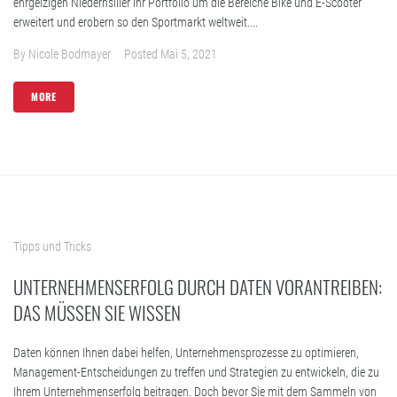
ehrgeizigen Niedernsiller ihr Portfolio um die Bereiche Bike und E-Scooter
erweitert und erobern so den Sportmarkt weltweit....
By
Nicole Bodmayer
Posted
Mai 5, 2021
MORE
Tipps und Tricks
UNTERNEHMENSERFOLG DURCH DATEN VORANTREIBEN:
DAS MÜSSEN SIE WISSEN
Daten können Ihnen dabei helfen, Unternehmensprozesse zu optimieren,
Management-Entscheidungen zu treffen und Strategien zu entwickeln, die zu
Ihrem Unternehmenserfolg beitragen. Doch bevor Sie mit dem Sammeln von